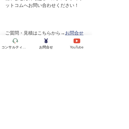
ットコムへお問い合わせください！
ご質問・見積はこちらから→
お問合せ
コンサルティング
お問合せ
YouTube
学校予約はこちら→
お申込み
マルタスタディでは現在マルタ留学中
の方、これからマルタへ留学する方の
為に我々のYOうTUべマルタ留学に関わ
る色々な情報を発信しています。
気になる方は
マルタスタディのYouTube
チャンネル
 をご覧ください！