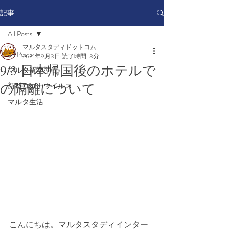
記事
All Posts
マルタスタディドットコム
All Posts
2021年9月3日
読了時間: 3分
9/3 日本帰国後のホテルで
マルタ留学準備
の隔離について
新型コロナウイルス
マルタ生活
こんにちは。マルタスタディインター