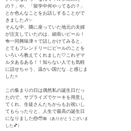
の？」や、「留学中何やってるの？」
とか色んなことをお話しすることがで
きました🎶✨
そんな中、隣に座っていた地元の夫婦
が注文していたのは、細長いビール！
🍻一同興味津々で話しかけてみると、
とてもフレンドリーにビールのことを
いろいろ教えてくれました🤍これぞマ
ルタあるある！！知らない人でも気軽
に話せちゃう、温かい国だな…と感じま
した⭐️
この集まりの日は偶然私の誕生日だっ
たので、サプライズでケーキを用意し
てくれ、生徒さんたちからもお祝いし
てもらったりと、人生で最高の誕生日
になりました🎂🥹🎀
（ありがとうございま
した💕）