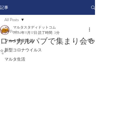
記事
All Posts
マルタスタディドットコム
All Posts
2024年11月17日
読了時間: 3分
ローカルパブで集まり会🍻
マルタ留学準備
✨
新型コロナウイルス
マルタ生活