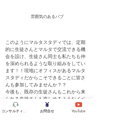
雰囲気のあるパブ
このようにマルタスタディでは、定期
的に生徒さんとマルタで交流できる機
会を設け、生徒さん同士も私たちも仲
を深められるような取り組みをしてい
ます！！現地にオフィスがあるマルタ
スタディだからこそできることに皆さ
んも参加してみませんか？？
今後も、既存の生徒さんもこれから来
られる生徒さんも楽しめるようなイベ
ントを開催していくので、どうぞお楽
コンサルティング
お問合せ
YouTube
しみに✨😊
最後まで読んでくださりありがとうご