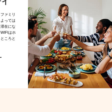
テイ
トファミリ
によっては
と滞在にな
IFIはホ
るところと