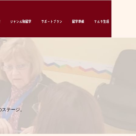
校
ジャンル別留学
サポートプラン
留学準備
マルタ生活
のステージ。