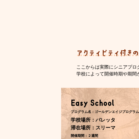
​アクティビティ付き
ここからは実際にシニアプロ
学校によって開催時期や期間
Easy School
プログラム名：ゴールデンエイジプログラム
学校場所：バレッタ
​滞在場所：スリーマ
開催期間：２週間