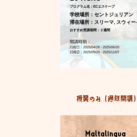
プログラム名：ECエスケープ
​学校場所：セントジュリアン
​滞在場所：スリーマ, スウィー
おすすめ受講期間：２週間
開講時期：
​日程①：2025/04/28 - 2025/06/20
​日程②：2025/09/29 - 2025/11/07
​授業のみ（通年開講
Maltalingua