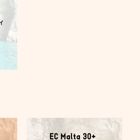
イ
）
EC Malta 30+