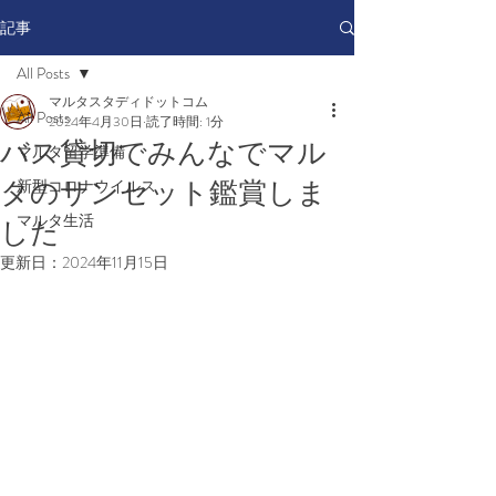
記事
All Posts
マルタスタディドットコム
All Posts
2024年4月30日
読了時間: 1分
バス貸切でみんなでマル
マルタ留学準備
タのサンセット鑑賞しま
新型コロナウイルス
マルタ生活
した
更新日：
2024年11月15日