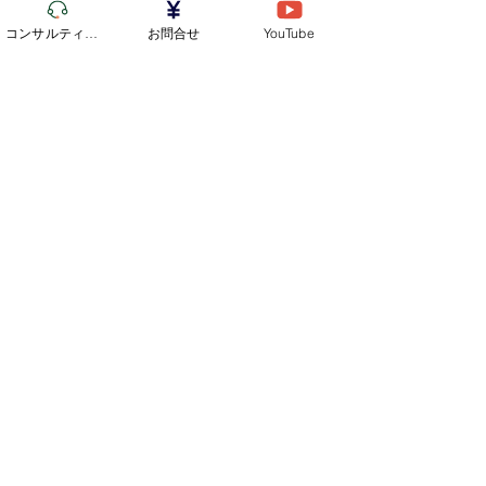
astudy
コンサルティング
お問合せ
YouTube
X（旧Twitter）
→
https://twitter.com/maltastudy
マルタ
マルタ留学
マルタ留学エージェント
マルタ生活
マルタ島
海外留学
マルタスタディ
マルタ共和国
海外生活
語学留学
留学 国
マルタ留学生活
英語留学
マルタアクティビティ
マルタサンセット
英会話
最新記事
すべて表示