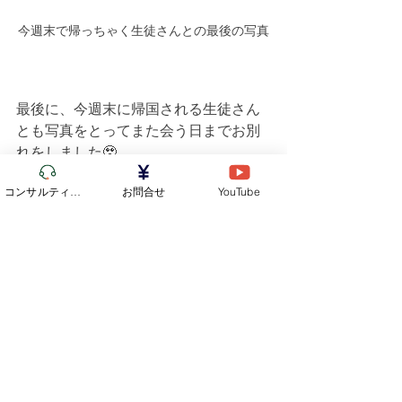
今週末で帰っちゃく生徒さんとの最後の写真
最後に、今週末に帰国される生徒さん
とも写真をとってまた会う日までお別
れをしました🥹
そんなこんなで、気づけばあっという
コンサルティング
お問合せ
YouTube
間に午前24時20分に！
19時スタートなので、なんと5時間もほ
ぼ喋りっぱなし！
「もうこんな時間？」と驚く生徒さん
もいて、本当に楽しんでもらえたんだ
なぁ…と嬉しい気持ちになりました！🫶
次回の交流会は、みんなで日本食を手
作りしようかと考えています！！🇯🇵
マルタスタディでは、毎月生徒さんと