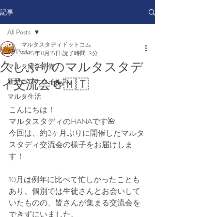
記事
All Posts
マルタスタディドットコム
All Posts
2025年11月15日
読了時間: 3分
久しぶりのマルタスタデ
マルタ留学準備
ィ交流会🍻🇲🇹
新型コロナウイルス
マルタ生活
こんにちは！
マルタスタディのHANAです🌺
今回は、約2ヶ月ぶりに開催したマルタ
スタディ交流会の様子をお届けしま
す！
10月は例年に比べて忙しかったことも
あり、個別では生徒さんとお会いして
いたものの、皆さんが集まる交流会を
できずにいました。