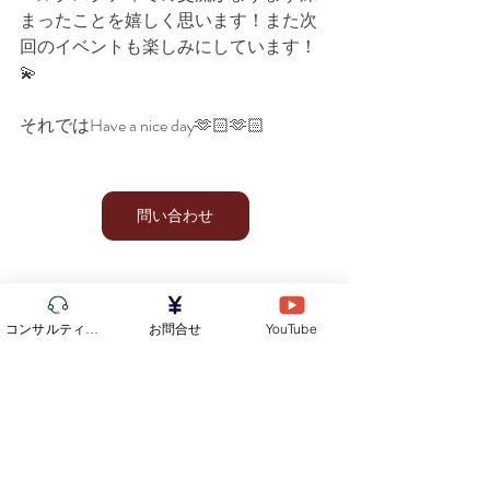
まったことを嬉しく思います！また次
回のイベントも楽しみにしています！
💫
それではHave a nice day🫶🏻🫶🏻
問い合わせ
マルタスタディH P：
https://www.malta-
コンサルティング
お問合せ
YouTube
study.com/
YouTube：
https://www.youtube.com/@maltastudy
インスタグラム：
https://www.instagram.com/maltastudy/
X（旧ツイッター）：＠maltastudy